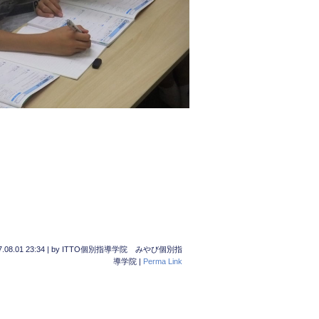
.08.01 23:34
|
by
ITTO個別指導学院 みやび個別指
導学院
|
Perma Link