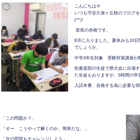
こんにちは🌞
いつも守谷久保ヶ丘校のブログを
(^^)!
室長の赤根です。
8月に入りました。夏休みも10
でしょうか。
中学3年生対象 受験対策講座が
吹奏楽部の生徒で県大会に出場す
た生徒もおりますが、5時間の学
入試本番、合格する為に必要な得
「この問題か？」
「オー こうやって解くのか。簡単だな。」
「次の問題もチャレンジしよう」