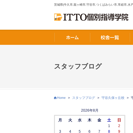
茨城県(牛久市,龍ヶ崎市,守谷市,つくばみらい市,常総市,水戸
スタッフブログ
Home
>
スタッフブログ
>
守谷久保ヶ丘校
>
2026年8月
月
火
水
木
金
土
日
1
2
3
4
5
6
7
8
9