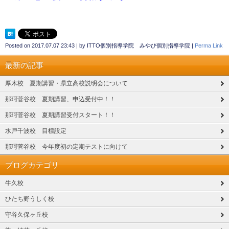
Posted on
2017.07.07 23:43
|
by
ITTO個別指導学院 みやび個別指導学院
|
Perma Link
最新の記事
厚木校 夏期講習・県立高校説明会について
那珂菅谷校 夏期講習、申込受付中！！
那珂菅谷校 夏期講習受付スタート！！
水戸千波校 目標設定
那珂菅谷校 今年度初の定期テストに向けて
ブログカテゴリ
牛久校
ひたち野うしく校
守谷久保ヶ丘校