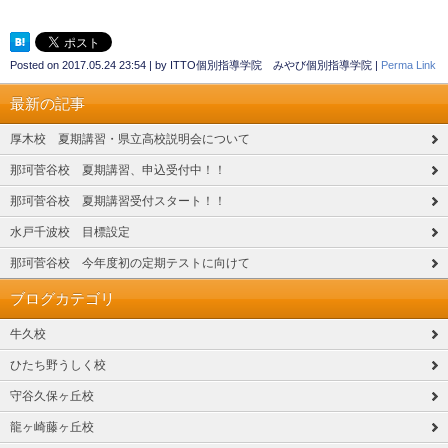
Posted on
2017.05.24 23:54
|
by
ITTO個別指導学院 みやび個別指導学院
|
Perma Link
最新の記事
厚木校 夏期講習・県立高校説明会について
那珂菅谷校 夏期講習、申込受付中！！
那珂菅谷校 夏期講習受付スタート！！
水戸千波校 目標設定
那珂菅谷校 今年度初の定期テストに向けて
ブログカテゴリ
牛久校
ひたち野うしく校
守谷久保ヶ丘校
龍ヶ崎藤ヶ丘校