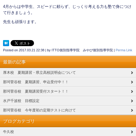
4月からは中学生、スピードに頼らず、じっくり考える力も塾で身につけ
て行きましょう。
先生も頑張ります。
Posted on
2017.03.21 22:38
|
by
ITTO個別指導学院 みやび個別指導学院
|
Perma Link
最新の記事
厚木校 夏期講習・県立高校説明会について
那珂菅谷校 夏期講習、申込受付中！！
那珂菅谷校 夏期講習受付スタート！！
水戸千波校 目標設定
那珂菅谷校 今年度初の定期テストに向けて
ブログカテゴリ
牛久校