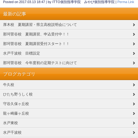
Posted on
2017.03.13 18:47
|
by
ITTO個別指導学院 みやび個別指導学院
|
Perma Link
最新の記事
厚木校 夏期講習・県立高校説明会について
那珂菅谷校 夏期講習、申込受付中！！
那珂菅谷校 夏期講習受付スタート！！
水戸千波校 目標設定
那珂菅谷校 今年度初の定期テストに向けて
ブログカテゴリ
牛久校
ひたち野うしく校
守谷久保ヶ丘校
龍ヶ崎藤ヶ丘校
水戸東校
水戸千波校