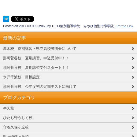
Posted on
2017.03.09 23:06
|
by
ITTO個別指導学院 みやび個別指導学院
|
Perma Link
最新の記事
厚木校 夏期講習・県立高校説明会について
那珂菅谷校 夏期講習、申込受付中！！
那珂菅谷校 夏期講習受付スタート！！
水戸千波校 目標設定
那珂菅谷校 今年度初の定期テストに向けて
ブログカテゴリ
牛久校
ひたち野うしく校
守谷久保ヶ丘校
龍ヶ崎藤ヶ丘校