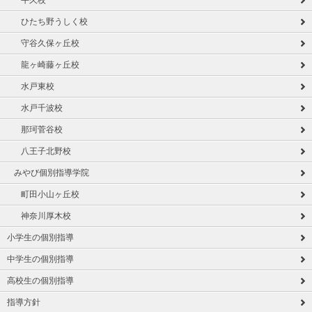
牛久校
ひたち野うしく校
守谷久保ヶ丘校
龍ヶ崎藤ヶ丘校
水戸東校
水戸千波校
那珂菅谷校
八王子北野校
みやび個別指導学院
町田小山ヶ丘校
神奈川厚木校
小学生の個別指導
中学生の個別指導
高校生の個別指導
指導方針