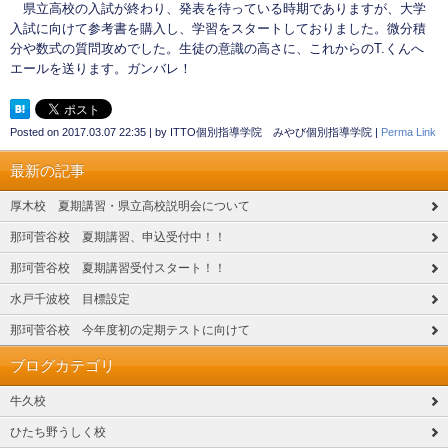
県立高校の入試が終わり、発表を待っている時期でありますが、大学
入試に向けて参考書を購入し、学習をスタートしておりました。微分積
分や数式の質問攻めでした。生徒の意識の高さに、これからのT.くんへ
エールを送ります。ガンバレ！
Posted on
2017.03.07 22:35
|
by
ITTO個別指導学院 みやび個別指導学院
|
Perma Link
最新の記事
厚木校 夏期講習・県立高校説明会について
那珂菅谷校 夏期講習、申込受付中！！
那珂菅谷校 夏期講習受付スタート！！
水戸千波校 目標設定
那珂菅谷校 今年度初の定期テストに向けて
ブログカテゴリ
牛久校
ひたち野うしく校