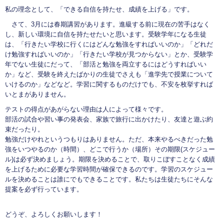
私の理念として、「できる自信を持たせ、成績を上げる」です。
さて、3月には春期講習があります。進級する前に現在の苦手はなく
し、新しい環境に自信を持たせたいと思います。受験学年になる生徒
は、「行きたい学校に行くにはどんな勉強をすればいいのか」「どれだ
け勉強すればいいのか」「行きたい学校が見つからない」とか、受験学
年でない生徒にだって、「部活と勉強を両立するにはどうすればいい
か」など、受験を終えたばかりの生徒でさえも「進学先で授業について
いけるのか」などなど。学習に関するものだけでも、不安を枚挙すれば
いとまがありません。
テストの得点があがらない理由は人によって様々です。
部活の試合や習い事の発表会、家族で旅行に出かけたり、友達と遊ぶ約
束だったり。
勉強だけやれというつもりはありません。ただ、本来やるべきだった勉
強をいつやるのか（時間）、どこで行うか（場所）その期限(スケジュー
ル)は必ず決めましょう。期限を決めることで、取りこぼすことなく成績
を上げるために必要な学習時間が確保できるのです。学習のスケジュー
ルを決めることは誰にでもできることです。私たちは生徒たちにそんな
提案を必ず行っています。
どうぞ、よろしくお願いします！