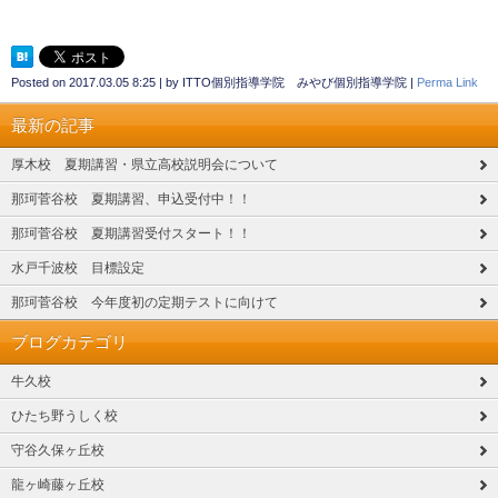
Posted on
2017.03.05 8:25
|
by
ITTO個別指導学院 みやび個別指導学院
|
Perma Link
最新の記事
厚木校 夏期講習・県立高校説明会について
那珂菅谷校 夏期講習、申込受付中！！
那珂菅谷校 夏期講習受付スタート！！
水戸千波校 目標設定
那珂菅谷校 今年度初の定期テストに向けて
ブログカテゴリ
牛久校
ひたち野うしく校
守谷久保ヶ丘校
龍ヶ崎藤ヶ丘校