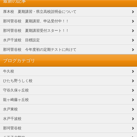
最新の記事
厚木校 夏期講習・県立高校説明会について
那珂菅谷校 夏期講習、申込受付中！！
那珂菅谷校 夏期講習受付スタート！！
水戸千波校 目標設定
那珂菅谷校 今年度初の定期テストに向けて
ブログカテゴリ
牛久校
ひたち野うしく校
守谷久保ヶ丘校
龍ヶ崎藤ヶ丘校
水戸東校
水戸千波校
那珂菅谷校