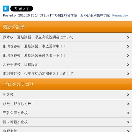
Posted on
2016.10.13 14:39
|
by
ITTO個別指導学院 みやび個別指導学院
|
Perma Link
最新の記事
厚木校 夏期講習・県立高校説明会について
那珂菅谷校 夏期講習、申込受付中！！
那珂菅谷校 夏期講習受付スタート！！
水戸千波校 目標設定
那珂菅谷校 今年度初の定期テストに向けて
ブログカテゴリ
牛久校
ひたち野うしく校
守谷久保ヶ丘校
龍ヶ崎藤ヶ丘校
水戸東校