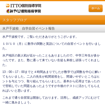
ホーム
スタッフブログ
水戸千波校 自学自習イベント報告
水戸千波校です。ご覧いただきありがとうございます。
１０/１０（月）に数学の関数と英語についての自習イベントを行いまし
た。
水戸地区の新人戦が近かったこともありましたので、中学三年生が多か
ったです。また、塾に通って来ていない生徒も来校し頑張ってくれまし
た。
13：00～17：00までと４時間あまりでしたが数学では関数を中心に解い
てもらいました。二人の先生が机間巡視をし、間違いやすいところはヒ
ントを与えつつ、取り組んでもらいました。基本から応用まであったの
で苦戦していた問題もあったようですが今後のテストに活かしてもらえ
ればいいと思います。
これまで通り自習室は開放しております。活用し、成績アップにむけて
一緒に進みましょう。