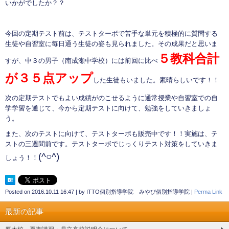
いかがでしたか？？
今回の定期テスト前は、テストターボで苦手な単元を積極的に質問する
生徒や自習室に毎日通う生徒の姿も見られました。その成果だと思いま
５教科合計
すが、中３の男子（南成瀬中学校）には前回に比べ
が３５点アップ
した生徒もいました。素晴らしいです！！
次の定期テストでもよい成績がのこせるように通常授業や自習室での自
学学習を通じて、今から定期テストに向けて、勉強をしていきましょ
う。
また、次のテストに向けて、テストターボも販売中です！！実施は、テ
ストの三週間前です。テストターボでじっくりテスト対策をしていきま
(^○^)
しょう！！
Posted on
2016.10.11 16:47
|
by
ITTO個別指導学院 みやび個別指導学院
|
Perma Link
最新の記事