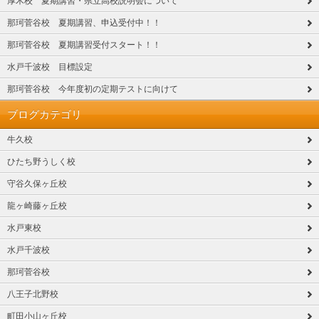
厚木校 夏期講習・県立高校説明会について
那珂菅谷校 夏期講習、申込受付中！！
那珂菅谷校 夏期講習受付スタート！！
水戸千波校 目標設定
那珂菅谷校 今年度初の定期テストに向けて
ブログカテゴリ
牛久校
ひたち野うしく校
守谷久保ヶ丘校
龍ヶ崎藤ヶ丘校
水戸東校
水戸千波校
那珂菅谷校
八王子北野校
町田小山ヶ丘校