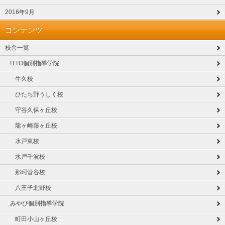
2016年9月
コンテンツ
校舎一覧
ITTO個別指導学院
牛久校
ひたち野うしく校
守谷久保ヶ丘校
龍ヶ崎藤ヶ丘校
水戸東校
水戸千波校
那珂菅谷校
八王子北野校
みやび個別指導学院
町田小山ヶ丘校