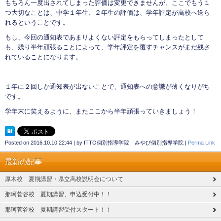
もちろん一度出されてしまった評価は変更できませんが、ここでもう１
つ大切なことは、中学１年生、２年生の評価は、学年評定が高校へ送ら
れるということです。
もし、今回の通知表であまりよくない評定をもらってしまったとして
も、残り半年頑張ることによって、学年評定を覆すチャンスがまだ残さ
れていることになります。
１年に２回しか通知表が出ないことで、通知表への意識が薄くなりがち
です。
学年末に笑えるように、またここから半年頑張っていきましょう！
Posted on
2016.10.10 22:44
|
by
ITTO個別指導学院 みやび個別指導学院
|
Perma Link
最新の記事
厚木校 夏期講習・県立高校説明会について
那珂菅谷校 夏期講習、申込受付中！！
那珂菅谷校 夏期講習受付スタート！！