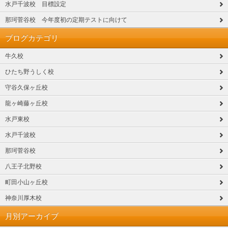
水戸千波校 目標設定
那珂菅谷校 今年度初の定期テストに向けて
ブログカテゴリ
牛久校
ひたち野うしく校
守谷久保ヶ丘校
龍ヶ崎藤ヶ丘校
水戸東校
水戸千波校
那珂菅谷校
八王子北野校
町田小山ヶ丘校
神奈川厚木校
月別アーカイブ