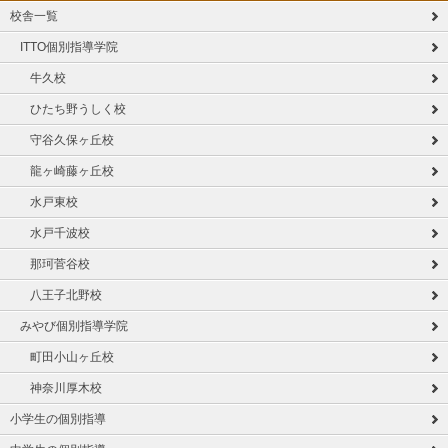
校舎一覧
ITTO個別指導学院
牛久校
ひたち野うしく校
守谷久保ヶ丘校
龍ヶ崎藤ヶ丘校
水戸東校
水戸千波校
那珂菅谷校
八王子北野校
みやび個別指導学院
町田小山ヶ丘校
神奈川厚木校
小学生の個別指導