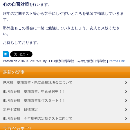
心の自習対策
を行います。
昨年の定期テスト等から苦手にしやすいところを講師で補填していきま
す。
塾外生もこの機会に一緒に勉強していきましょう。友人と来校くださ
い。
お待ちしております。
Posted on
2016.09.29 5:59
|
by
ITTO個別指導学院 みやび個別指導学院
|
Perma Link
最新の記事
厚木校 夏期講習・県立高校説明会について
那珂菅谷校 夏期講習、申込受付中！！
那珂菅谷校 夏期講習受付スタート！！
水戸千波校 目標設定
那珂菅谷校 今年度初の定期テストに向けて
ブログカテゴリ