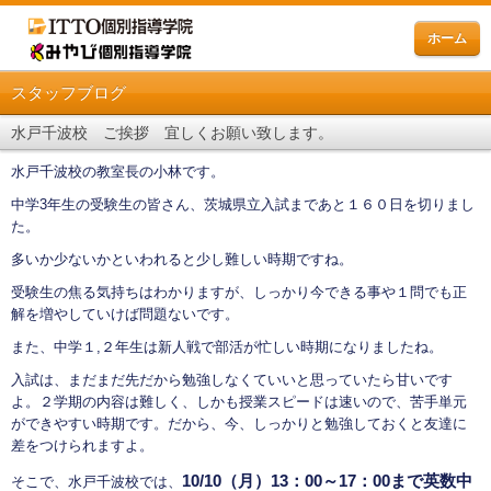
ホーム
スタッフブログ
水戸千波校 ご挨拶 宜しくお願い致します。
水戸千波校の教室長の小林です。
中学3年生の受験生の皆さん、茨城県立入試まであと１６０日を切りまし
た。
多いか少ないかといわれると少し難しい時期ですね。
受験生の焦る気持ちはわかりますが、しっかり今できる事や１問でも正
解を増やしていけば問題ないです。
また、中学１,２年生は新人戦で部活が忙しい時期になりましたね。
入試は、まだまだ先だから勉強しなくていいと思っていたら甘いです
よ。２学期の内容は難しく、しかも授業スピードは速いので、苦手単元
ができやすい時期です。だから、今、しっかりと勉強しておくと友達に
差をつけられますよ。
10/10（月）13：00～17：00まで英数中
そこで、水戸千波校では、