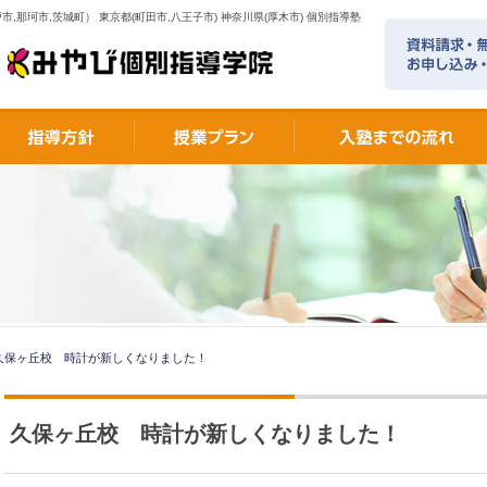
市,那珂市,茨城町） 東京都(町田市,八王子市) 神奈川県(厚木市) 個別指導塾
久保ヶ丘校 時計が新しくなりました！
久保ヶ丘校 時計が新しくなりました！