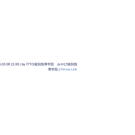
.03.08 21:00
|
by
ITTO個別指導学院 みやび個別指
導学院
|
Perma Link