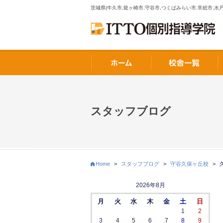
茨城県(牛久市,龍ヶ崎市,守谷市,つくばみらい市,常総市,水戸
スタッフブログ
Home
>
スタッフブログ
>
守谷久保ヶ丘校
>
2026年8月
月
火
水
木
金
土
日
1
2
3
4
5
6
7
8
9