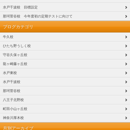
水戸千波校 目標設定
那珂菅谷校 今年度初の定期テストに向けて
ブログカテゴリ
牛久校
ひたち野うしく校
守谷久保ヶ丘校
龍ヶ崎藤ヶ丘校
水戸東校
水戸千波校
那珂菅谷校
八王子北野校
町田小山ヶ丘校
神奈川厚木校
月別アーカイブ