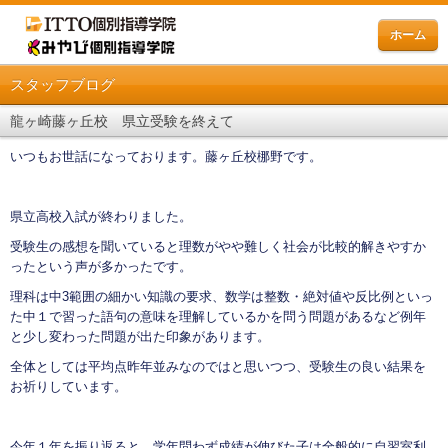
ホーム
スタッフブログ
龍ヶ崎藤ヶ丘校 県立受験を終えて
いつもお世話になっております。藤ヶ丘校梛野です。
県立高校入試が終わりました。
受験生の感想を聞いていると理数がやや難しく社会が比較的解きやすか
ったという声が多かったです。
理科は中3範囲の細かい知識の要求、数学は整数・絶対値や反比例といっ
た中１で習った語句の意味を理解しているかを問う問題があるなど例年
と少し変わった問題が出た印象があります。
全体としては平均点昨年並みなのではと思いつつ、受験生の良い結果を
お祈りしています。
今年１年を振り返ると、学年問わず成績が伸びた子は全般的に
自習室利