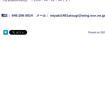
電話： 046-206-5014 メール： miyabi1401atsugi@wing.ocn.ne.j
Posted on
202