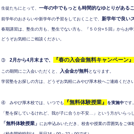
一年の中でもっとも時間的なゆとりがある
生徒たちにとって、
新学年で良い
前学年のおさらいや新学年の予習をしておくことで、
春期講習は、塾生の方も、塾生でない方も、『５０分×５回』からお申
どうぞお気軽にご相談ください。
『春の入会金無料キャンペーン』
2月から4月末まで、
③
入会金が無料
この期間にご入会いただくと、
となります。
学習塾をお探しの方は、どうぞお気軽にみやび厚木校へご連絡くださ
『無料体験授業』
④ みやび厚木校では、いつでも
を実施中
です
「塾を探しているけれど、我が子に合うか不安…」という方がいらっ
「無料体験授業」
にお申込みいただき、校舎や授業の雰囲気をご体
（校舎開校時刻は、平日16：00～22：00です）