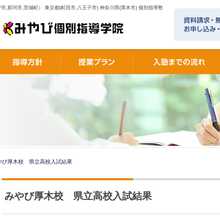
市,那珂市,茨城町） 東京都(町田市,八王子市) 神奈川県(厚木市) 個別指導塾
やび厚木校 県立高校入試結果
みやび厚木校 県立高校入試結果