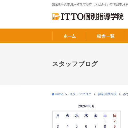
茨城県(牛久市,龍ヶ崎市,守谷市,つくばみらい市,常総市,水戸
スタッフブログ
Home
>
スタッフブログ
>
神奈川厚木校
>
み
2026年8月
月
火
水
木
金
土
日
1
2
3
4
5
6
7
8
9