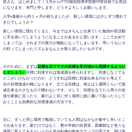
皆さん、はじめまして！３月からITTO個別指導学院那珂菅谷校でお世話
になります、寺門と申します。どうぞよろしくお願いします。
入学•進級から約１ヶ月が経ちましたが、新しい環境には少しずつ慣れて
きたでしょうか？
新しい環境に慣れてくると、今まではきちんと出来ていた勉強や部活動
に手を抜いてしまうようになることがあるかと思います。ここで止めて
しまっては、それまでの努力が無駄になってしまいます。早いうちにそ
の狂ってしまったリズムをなんとか取り戻したいものです。
そのために、まずは
目標を立ててその目標を常日頃から意識するように
しましょう。
目標に到達すれば達成感を得られますし、到達しなくても
どこがいけなかったのか、どうすれば目標に到達出来るのかと考えて、
次の目標達成の糧になります。立てる目標は、例えば１週間くらいで達
成出来る小さなもので構わないです。そして、目標を立てたら周りの友
達や家族に言ったり、家のよく目に付く場所に紙に書いて貼ったりして
おくことも効果的な目標達成の方法です。
次に、ずっと同じ場所で勉強していても人間はなかなか集中し辛いとこ
ろがあります。家だけではなく、塾や学校の自習室、図書館など色々な
場所に変えてみるというのも気分転換や集中力アップの手です。朝は学