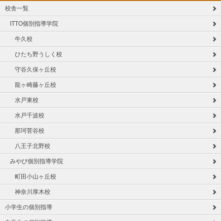
校舎一覧
ITTO個別指導学院
牛久校
ひたち野うしく校
守谷久保ヶ丘校
龍ヶ崎藤ヶ丘校
水戸東校
水戸千波校
那珂菅谷校
八王子北野校
みやび個別指導学院
町田小山ヶ丘校
神奈川厚木校
小学生の個別指導