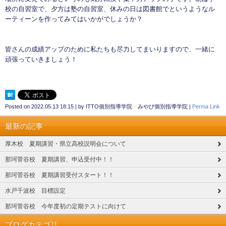
校の自習室で、夕方は塾の自習室、休みの日は図書館でというようなル
ーティーンを作ってみてはいかがでしょうか？
皆さんの成績アップのために私たちも尽力してまいりますので、一緒に
頑張っていきましょう！
Posted on
2022.05.13 18:15
|
by
ITTO個別指導学院 みやび個別指導学院
|
Perma Link
最新の記事
厚木校 夏期講習・県立高校説明会について
那珂菅谷校 夏期講習、申込受付中！！
那珂菅谷校 夏期講習受付スタート！！
水戸千波校 目標設定
那珂菅谷校 今年度初の定期テストに向けて
ブログカテゴリ