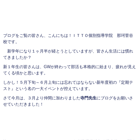
ブログをご覧の皆さん、こんにちは！ＩＴＴＯ個別指導学院 那珂菅谷
校です。
新学年になり１ヶ月半が経とうとしていますが、皆さん生活には慣れ
てきましたか？
新１年生の皆さんは、GWが終わって部活も本格的に始まり、疲れが見え
てくる頃かと思います。
しかし！５月下旬～６月上旬には忘れてはならない新年度初の『定期テ
スト』という名の一大イベントが控えています。
さて今月は、３月より仲間に加わりました
寺門先生
にブログをお願いさ
せていただきました！