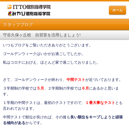
ホーム
スタッフブログ
守谷久保ヶ丘校 自習室を活用しましょう!
いつもブログをご覧いただきありがとうございます。
ゴールデンウィークはいかがお過ごしでしたか。
私はコロナにおびえ、ほとんど家で過ごしておりました。
さて、ゴールデンウィークが終わり、
中間テスト
が近づいております。
３学期制の学校では
５月
、２学期制の学校では
６月
にあるかと思いま
す。
１学期の中間テストは、最初のテストですので、
１番大事なテスト
とも
言われております。
中間テストで順位が良ければ、その後も
良い順位をキープしようと頑張
る傾向がある
からです。