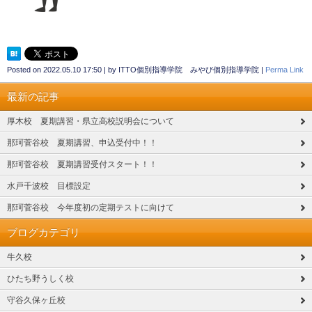
Posted on
2022.05.10 17:50
|
by
ITTO個別指導学院 みやび個別指導学院
|
Perma Link
最新の記事
厚木校 夏期講習・県立高校説明会について
那珂菅谷校 夏期講習、申込受付中！！
那珂菅谷校 夏期講習受付スタート！！
水戸千波校 目標設定
那珂菅谷校 今年度初の定期テストに向けて
ブログカテゴリ
牛久校
ひたち野うしく校
守谷久保ヶ丘校