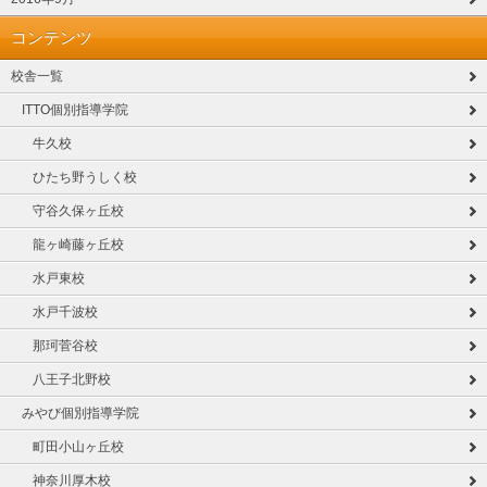
コンテンツ
校舎一覧
ITTO個別指導学院
牛久校
ひたち野うしく校
守谷久保ヶ丘校
龍ヶ崎藤ヶ丘校
水戸東校
水戸千波校
那珂菅谷校
八王子北野校
みやび個別指導学院
町田小山ヶ丘校
神奈川厚木校