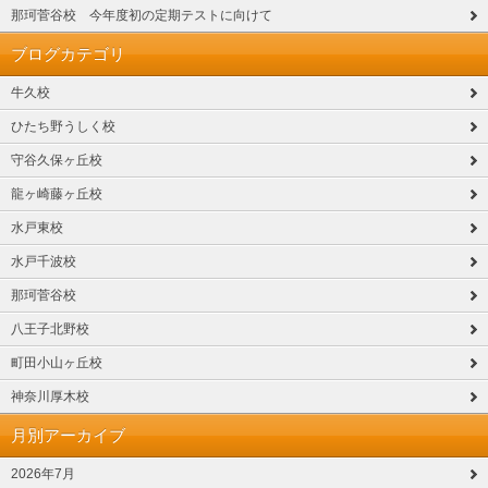
那珂菅谷校 今年度初の定期テストに向けて
ブログカテゴリ
牛久校
ひたち野うしく校
守谷久保ヶ丘校
龍ヶ崎藤ヶ丘校
水戸東校
水戸千波校
那珂菅谷校
八王子北野校
町田小山ヶ丘校
神奈川厚木校
月別アーカイブ
2026年7月