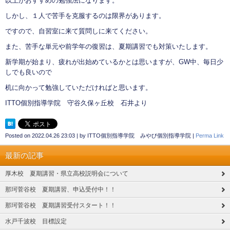
以上がおすすめの勉強法になります。
しかし、１人で苦手を克服するのは限界があります。
ですので、自習室に来て質問しに来てください。
また、苦手な単元や前学年の復習は、夏期講習でも対策いたします。
新学期が始まり、疲れが出始めているかとは思いますが、GW中、毎日少
しでも良いので
机に向かって勉強していただければと思います。
ITTO個別指導学院 守谷久保ヶ丘校 石井より
Posted on
2022.04.26 23:03
|
by
ITTO個別指導学院 みやび個別指導学院
|
Perma Link
最新の記事
厚木校 夏期講習・県立高校説明会について
那珂菅谷校 夏期講習、申込受付中！！
那珂菅谷校 夏期講習受付スタート！！
水戸千波校 目標設定