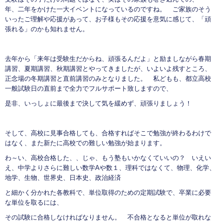
年、二年をかけた一大イベントになっているのですね。 ご家族のそう
いったご理解や応援があって、お子様もその応援を意気に感じて、「頑
張れる」のかも知れません。
去年から「来年は受験生だからね、頑張るんだよ」と励ましながら春期
講習、夏期講習、秋期講習とやってきましたが、いよいよ残すところ、
正念場の冬期講習と直前講習のみとなりました。 私どもも、都立高校
一般試験日の直前まで全力でフルサポート致しますので、
是非、いっしょに最後まで決して気を緩めず、頑張りましょう！
そして、高校に見事合格しても、合格すればそこで勉強が終わるわけで
はなく、また新たに高校での難しい勉強が始まります。
わ～い、高校合格した、、じゃ、もう塾もいかなくていいの？ いえい
え、中学よりさらに難しい数学Aや数１、理科ではなくて、物理、化学、
地学、生物、世界史、日本史、政治経済
と細かく分かれた各教科で、単位取得のための定期試験で、卒業に必要
な単位を取るには、
その試験に合格しなければなりません。 不合格となると単位が取れな