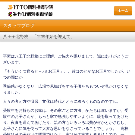
ホーム
スタッフブログ
八王子北野校 「年末年始を迎えて」
平素は八王子北野校にご理解、ご協力を賜りまして、誠にありがとうご
ざいます。
「もういくつ寝ると～♪♬お正月」、、昔はのどかなお正月でしたが、い
つの間にか
季節感がなくなり、広場で凧揚げをする子供たちもついぞ見かけなくな
りました。
人々の考え方や慣習、文化は時代とともに移ろうものなのですね。
受験生をお持ちのお家は、その家ごとに方法、かたちは違いますが、受
験生のお子さんが、もっと家で勉強しやすいように、暖を取ってあげた
り、夜食を運んであげたり、親の方もいろいろ出費が何かとかさむし、
お子さんに気を使って大変な思いをなさっていることでしょう。 高校
受験はその子だけの問題ではなく、実はその家族も巻き込んでの、一