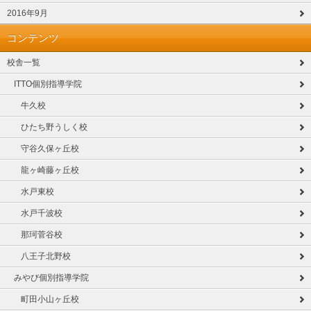
2016年9月
コンテンツ
校舎一覧
ITTO個別指導学院
牛久校
ひたち野うしく校
守谷久保ヶ丘校
龍ヶ崎藤ヶ丘校
水戸東校
水戸千波校
那珂菅谷校
八王子北野校
みやび個別指導学院
町田小山ヶ丘校