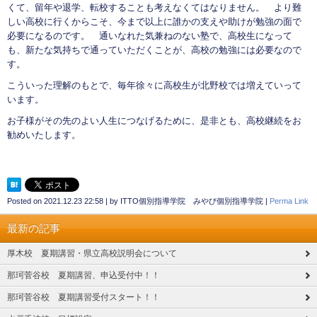
くて、留年や退学、転校することも考えなくてはなりません。 より難
しい高校に行くからこそ、今まで以上に誰かの支えや助けが勉強の面で
必要になるのです。 通いなれた気兼ねのない塾で、高校生になって
も、新たな気持ちで通っていただくことが、高校の勉強には必要なので
す。
こういった理解のもとで、毎年徐々に高校生が北野校では増えていって
います。
お子様がその先のよい人生につなげるために、是非とも、高校継続をお
勧めいたします。
Posted on
2021.12.23 22:58
|
by
ITTO個別指導学院 みやび個別指導学院
|
Perma Link
最新の記事
厚木校 夏期講習・県立高校説明会について
那珂菅谷校 夏期講習、申込受付中！！
那珂菅谷校 夏期講習受付スタート！！