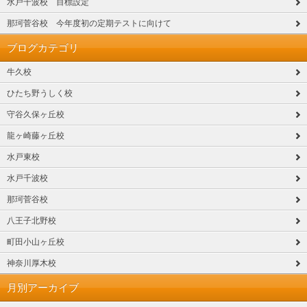
水戸千波校 目標設定
那珂菅谷校 今年度初の定期テストに向けて
ブログカテゴリ
牛久校
ひたち野うしく校
守谷久保ヶ丘校
龍ヶ崎藤ヶ丘校
水戸東校
水戸千波校
那珂菅谷校
八王子北野校
町田小山ヶ丘校
神奈川厚木校
月別アーカイブ