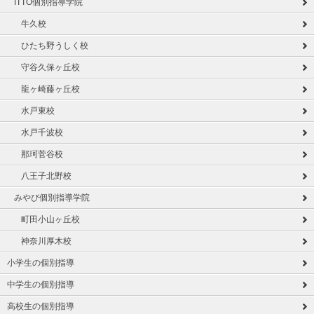
ITTO個別指導学院
牛久校
ひたち野うしく校
守谷久保ヶ丘校
龍ヶ崎藤ヶ丘校
水戸東校
水戸千波校
那珂菅谷校
八王子北野校
みやび個別指導学院
町田小山ヶ丘校
神奈川厚木校
小学生の個別指導
中学生の個別指導
高校生の個別指導