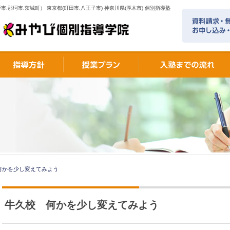
市,那珂市,茨城町） 東京都(町田市,八王子市) 神奈川県(厚木市) 個別指導塾
何かを少し変えてみよう
牛久校 何かを少し変えてみよう