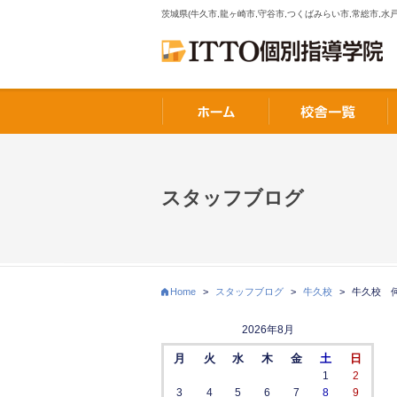
茨城県(牛久市,龍ヶ崎市,守谷市,つくばみらい市,常総市,水戸
スタッフブログ
Home
>
スタッフブログ
>
牛久校
>
牛久校 
2026年8月
月
火
水
木
金
土
日
1
2
3
4
5
6
7
8
9