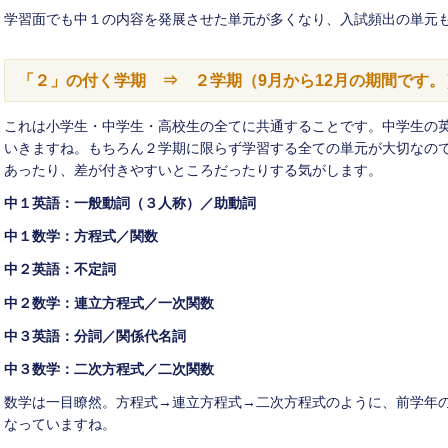
学習面でも中１の内容を発展させた単元が多くなり、入試頻出の単元
「２」の付く学期 ⇒ ２学期
（9月から12月の期間です。
これは小学生・中学生・高校生の全てに共通することです。中学生の
いきますね。もちろん２学期に限らず学習する全ての単元が大切なの
あったり、差が付きやすいところだったりする気がします。
中１英語：一般動詞（３人称）／助動詞
中１数学：方程式／関数
中２英語：不定詞
中２数学：連立方程式／一次関数
中３英語：分詞／関係代名詞
中３数学：二次方程式／二次関数
数学は一目瞭然。方程式→連立方程式→二次方程式のように、前学年
なっていますね。