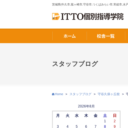
茨城県(牛久市,龍ヶ崎市,守谷市,つくばみらい市,常総市,水戸
スタッフブログ
Home
>
スタッフブログ
>
守谷久保ヶ丘校
>
2026年8月
月
火
水
木
金
土
日
1
2
3
4
5
6
7
8
9