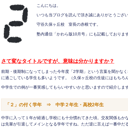
こんにちは。
いつも当ブログを読んで頂き誠にありがとうござ
守谷久保ヶ丘校 室長の赤根です。
塾内通信「かわら版10月号」にも記載しておりま
さて変なタイトルですが、意味は分かりますか？
前期・後期制になってしまった今年度「2学期」という言葉を聞かなく
に過ごしている学生も多いようです。（久保ヶ丘校の生徒にはもちろ
中学生での例が一番実感してもらいやすいかと思いますので紹介しま
「２」の付く学年 ⇒ 中学２年生・高校2年生
中学に入って１年が経過し学校にも十分慣れてきた頃。交友関係もか
は先輩が引退してメインとなる学年ですね。ただ逆に言えば一番中だ