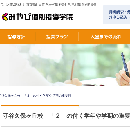
市,那珂市,茨城町） 東京都(町田市,八王子市) 神奈川県(厚木市) 個別指導塾
守谷久保ヶ丘校 「２」の付く学年や学期の重要性
守谷久保ヶ丘校 「２」の付く学年や学期の重