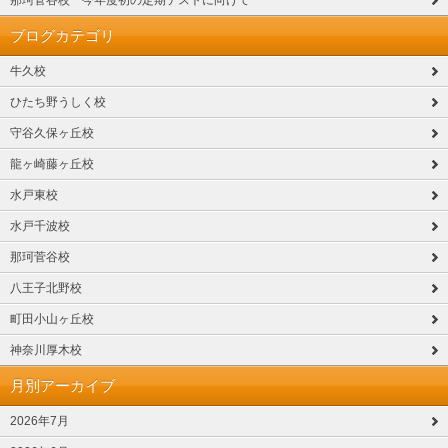
那珂菅谷校 今年度初の定期テストに向けて
ブログカテゴリ
牛久校
ひたち野うしく校
守谷久保ヶ丘校
龍ヶ崎藤ヶ丘校
水戸東校
水戸千波校
那珂菅谷校
八王子北野校
町田小山ヶ丘校
神奈川厚木校
月別アーカイブ
2026年7月