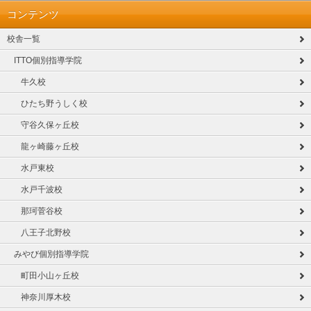
コンテンツ
校舎一覧
ITTO個別指導学院
牛久校
ひたち野うしく校
守谷久保ヶ丘校
龍ヶ崎藤ヶ丘校
水戸東校
水戸千波校
那珂菅谷校
八王子北野校
みやび個別指導学院
町田小山ヶ丘校
神奈川厚木校