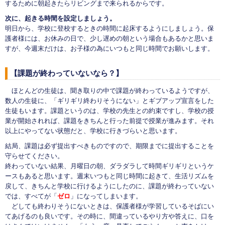
するために朝起きたらリビングまで来られるからです。
次に、起きる時間を設定しましょう。
明日から、学校に登校するときの時間に起床するようにしましょう。保
護者様には、お休みの日で、少し遅めの朝という場合もあるかと思いま
すが、今週末だけは、お子様の為にいつもと同じ時間でお願いします。
【課題が終わっていないなら？】
ほとんどの生徒は、聞き取りの中で課題が終わっているようですが、
数人の生徒に、「ギリギリ終わりそうにない」とギブアップ宣言をした
生徒もいます。課題というのは、学校の先生との約束ですし、学校の授
業が開始されれば、課題をきちんと行った前提で授業が進みます。それ
以上にやってない状態だと、学校に行きづらいと思います。
結局、課題は必ず提出すべきものですので、期限までに提出することを
守らせてください。
終わっていない結果、月曜日の朝、ダラダラして時間ギリギリというケ
ースもあると思います。週末いつもと同じ時間に起きて、生活リズムを
戻して、きちんと学校に行けるようにしたのに、課題が終わっていない
では、すべてが「
ゼロ
」になってしまいます。
どしても終わりそうにないときは、保護者様が学習しているそばにい
てあげるのも良いです。その時に、間違っているやり方や答えに、口を