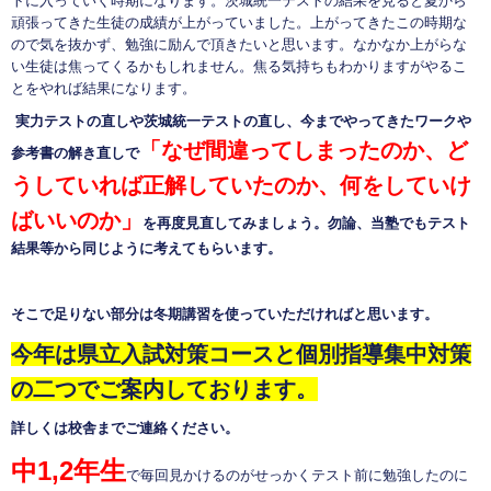
トに入っていく時期になります。茨城統一テストの結果を見ると夏から
頑張ってきた生徒の成績が上がっていました。上がってきたこの時期な
ので気を抜かず、勉強に励んで頂きたいと思います。なかなか上がらな
い生徒は焦ってくるかもしれません。焦る気持ちもわかりますがやるこ
とをやれば結果になります。
実力テストの直しや茨城統一テストの直し、今までやってきたワークや
「なぜ間違ってしまったのか、ど
参考書の解き直しで
うしていれば正解していたのか、何をしていけ
ばいいのか」
を再度見直してみましょう。勿論、当塾でもテスト
結果等から同じように考えてもらいます。
そこで足りない部分は冬期講習を使っていただければと思います。
今年は県立入試対策コースと個別指導集中対策
の二つでご案内しております。
詳しくは校舎までご連絡ください。
中1,2年生
で毎回見かけるのがせっかくテスト前に勉強したのに