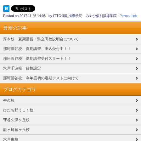
Posted on
2017.11.25 14:05
|
by
ITTO個別指導学院 みやび個別指導学院
|
Perma Link
最新の記事
厚木校 夏期講習・県立高校説明会について
那珂菅谷校 夏期講習、申込受付中！！
那珂菅谷校 夏期講習受付スタート！！
水戸千波校 目標設定
那珂菅谷校 今年度初の定期テストに向けて
ブログカテゴリ
牛久校
ひたち野うしく校
守谷久保ヶ丘校
龍ヶ崎藤ヶ丘校
水戸東校