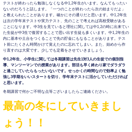
テストが終わったら勉強しなくなる中1,2年生がいます。なんてもったい
ないのだろうと話します。「一つのことが終わったら次の始まりだよ」
と教えられたことがあります。確かにその通りだと思います。中1,2年生
は次の学年末テストや実力テスト、先のことで考えれば高校受験がある
ことになります。中3生を見ていると理社に関しては中1,2の時に出来てい
た生徒が中3生で復習することで思い出す生徒も多くいます。中1,2年生の
内に基本や土台をつくることで先の貯金にもなることがあります。テス
ト前にたくさん時間かけて覚えたのに忘れてしまい。また、始めから作
り直すのは大変です。少しでも定着をさせていきましょう。
中1,2年生、小学生に関しては冬期講習は先生1対3人の生徒での個別指
導、マンツーマンでの授業があります。部活も早く終わり家でダラダラ
と過ごしていたらもったいないです。せっかくの時間なので効率よく勉
強し3学期をいいスタートを切り、学年末テストに活かしていただければ
と思います。
冬期講習で何かご不明な点等ございましたらご連絡ください。
最高の冬にしていきまし
ょう！！