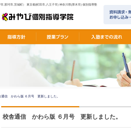
市,那珂市,茨城町） 東京都(町田市,八王子市) 神奈川県(厚木市) 個別指導塾
舎通信 かわら版 ６月号 更新しました。
校舎通信 かわら版 ６月号 更新しました。