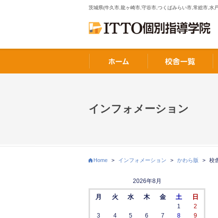
茨城県(牛久市,龍ヶ崎市,守谷市,つくばみらい市,常総市,水戸
インフォメーション
Home
>
インフォメーション
>
かわら版
>
校
2026年8月
月
火
水
木
金
土
日
1
2
3
4
5
6
7
8
9