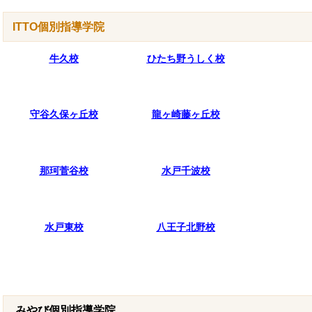
ITTO個別指導学院
牛久校
ひたち野うしく校
守谷久保ヶ丘校
龍ヶ崎藤ヶ丘校
那珂菅谷校
水戸千波校
水戸東校
八王子北野校
みやび個別指導学院