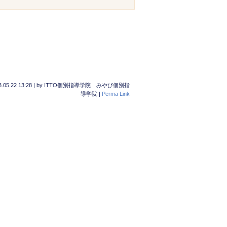
.05.22 13:28
|
by
ITTO個別指導学院 みやび個別指
導学院
|
Perma Link