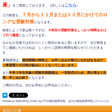
座」
こちら
をご用意しております。（詳しくは
）
７月から１１月または１２月にかけてのロ
どの校舎も、
ングな受験対策
になります。
校舎によって形は様々ですが、
５科目の受験対策をしっかり時間をかけ
て行う講座
となっております。
なかなか文面では分かりにくい部分があると思いますので、ぜひ校舎ま
でご連絡いただければ、しっかりご説明の時間を取らせていただきま
す。
夏期講習は、
個別授業の特性上、お申し込みが後ろになればなるほど、
ご希望通りの日程が組みにくくなってしまいます。
また
中学３年生対象の受験対策講座は、一斉形式のため、席が埋まり次
第、申し込み終了
となります。
ご検討の方は、ぜひお早めにお申込みください。
Posted on
2026.06.01 14:00
|
by
ITTO個別指導学院 みやび個別指導学院
|
Perma Link
最新の記事