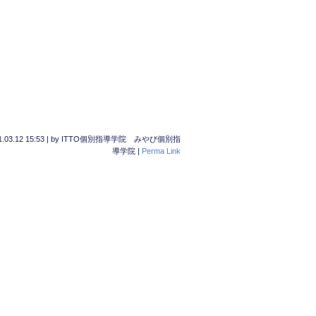
.03.12 15:53
|
by
ITTO個別指導学院 みやび個別指
導学院
|
Perma Link