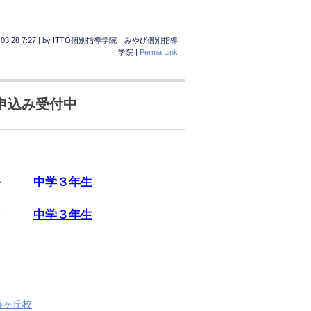
03.28 7:27
|
by
ITTO個別指導学院 みやび個別指導
学院
|
Perma Link
）申込み受付中
中学３年生
・
中学３年生
・
藤ヶ丘校