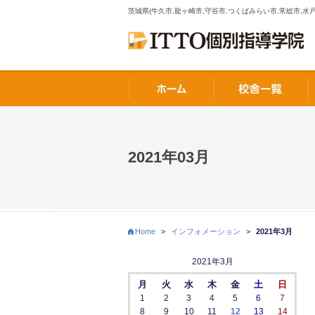
茨城県(牛久市,龍ヶ崎市,守谷市,つくばみらい市,常総市,水戸
2021年03月
Home
>
インフォメーション
>
2021年3月
2021年3月
月
火
水
木
金
土
日
1
2
3
4
5
6
7
8
9
10
11
12
13
14