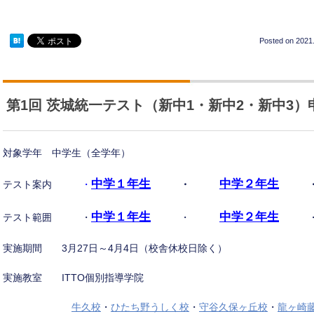
Posted on
2021.
第1回 茨城統一テスト（新中1・新中2・新中3
対象学年 中学生（全学年）
中学１年生
中学２年生
テスト案内
・
・
中学１年生
中学２年生
テスト範囲 ・
・
実施期間 3月27日～4月4日（校舎休校日除く）
実施教室 ITTO個別指導学院
牛久校
・
ひたち野うしく校
・
守谷久保ヶ丘校
・
龍ヶ崎