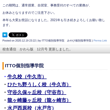
この期間は、通常授業、自習室、事務受付のすべての業務が、
お休みとなりますのでご注意下さい。
本年も大変お世話になりました。2021年も引き続きよろしくお願い致し
ます。
Posted on
2020.12.19 23:22
|
by
ITTO個別指導学院 みやび個別指導学院
|
Perma Link
校舎通信 かわら版 12月号 更新しました。
ITTO個別指導学院
・
牛久校（牛久市）
・
ひたち野うしく校（牛久市）
・
守谷久保ヶ丘校（守谷市）
・
龍ヶ崎藤ヶ丘校（龍ヶ崎市）
・
水戸西原校（水戸市）