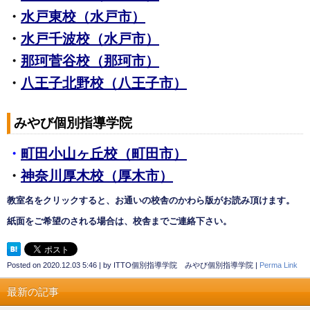
・
水戸東校（水戸市）
・
水戸千波校（水戸市）
・
那珂菅谷校（那珂市）
・
八王子北野校（八王子市）
みやび個別指導学院
・
町田小山ヶ丘校（町田市）
・
神奈川厚木校（厚木市）
教室名をクリックすると、お通いの校舎の
かわら版がお読み頂けます。
紙面をご希望のされる場合は、校舎までご連絡下さい。
Posted on
2020.12.03 5:46
|
by
ITTO個別指導学院 みやび個別指導学院
|
Perma Link
最新の記事