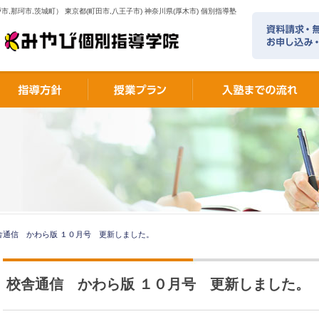
市,那珂市,茨城町） 東京都(町田市,八王子市) 神奈川県(厚木市) 個別指導塾
舎通信 かわら版 １０月号 更新しました。
校舎通信 かわら版 １０月号 更新しました。