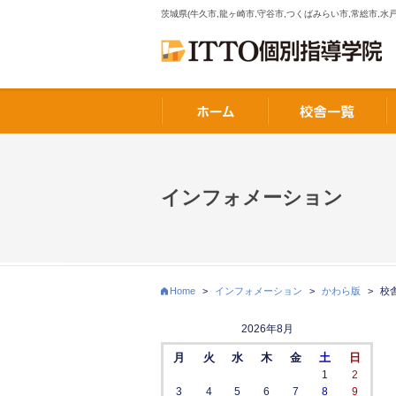
茨城県(牛久市,龍ヶ崎市,守谷市,つくばみらい市,常総市,水戸
インフォメーション
Home
>
インフォメーション
>
かわら版
>
校
2026年8月
月
火
水
木
金
土
日
1
2
3
4
5
6
7
8
9