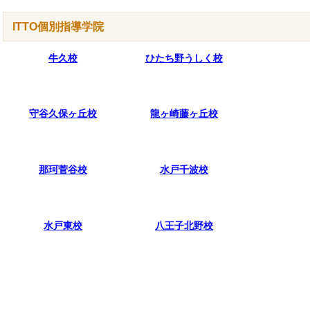
ITTO個別指導学院
牛久校
ひたち野うしく校
守谷久保ヶ丘校
龍ヶ崎藤ヶ丘校
那珂菅谷校
水戸千波校
水戸東校
八王子北野校