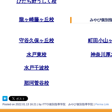
ひたち野うしく校
龍ヶ崎藤ヶ丘校
みやび個別
守谷久保ヶ丘校
町田小山
水戸東校
神奈川厚
水戸千波校
那珂菅谷校
Posted on
2022.01.13 16:21
|
by
ITTO個別指導学院 みやび個別指導学院
|
Perma Link