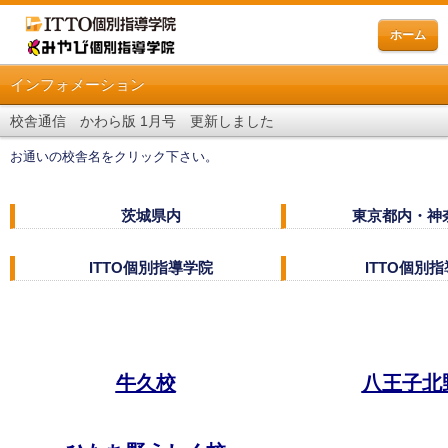
ホーム
インフォメーション
校舎通信 かわら版 1月号 更新しました
お通いの校舎名をクリック下さい。
茨城県内
東京都内・神
ITTO個別指導学院
ITTO個別
牛久校
八王子北