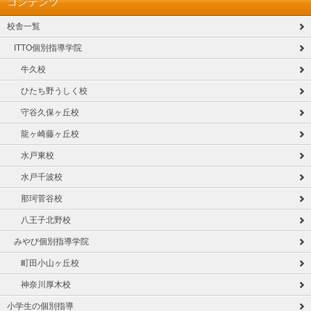
コンテンツ
校舎一覧
ITTO個別指導学院
牛久校
ひたち野うしく校
守谷久保ヶ丘校
龍ヶ崎藤ヶ丘校
水戸東校
水戸千波校
那珂菅谷校
八王子北野校
みやび個別指導学院
町田小山ヶ丘校
神奈川厚木校
小学生の個別指導