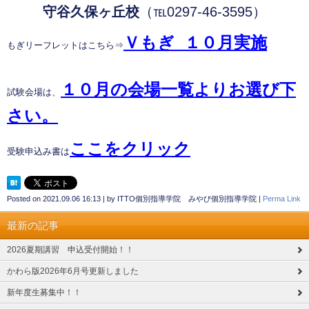
守谷久保ヶ丘校
（℡0297-46-3595）
Ｖもぎ １０
月
実施
もぎリーフレットはこちら⇒
１０月の会場一覧よりお選び下
試験会場は、
さい。
ここをクリック
受験申込み書は
Posted on
2021.09.06 16:13
|
by
ITTO個別指導学院 みやび個別指導学院
|
Perma Link
最新の記事
2026夏期講習 申込受付開始！！
かわら版2026年6月号更新しました
新年度生募集中！！