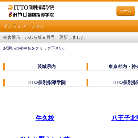
ホーム
インフォメーション
校舎通信 かわら版９月号 更新しました
お通いの校舎名をクリック下さい。
茨城県内
東京都内・神
ITTO個別指導学院
ITTO個別
牛久校
八王子北