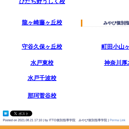
ひたち野うしく校
龍ヶ崎藤ヶ丘校
みやび個別
守谷久保ヶ丘校
町田小山
水戸東校
神奈川厚
水戸千波校
那珂菅谷校
Posted on
2021.08.21 17:10
|
by
ITTO個別指導学院 みやび個別指導学院
|
Perma Link