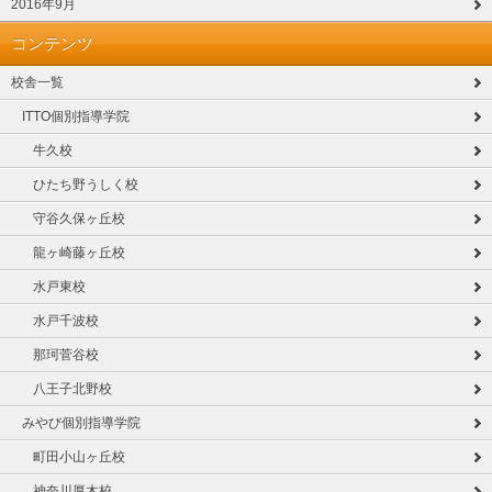
2016年9月
コンテンツ
校舎一覧
ITTO個別指導学院
牛久校
ひたち野うしく校
守谷久保ヶ丘校
龍ヶ崎藤ヶ丘校
水戸東校
水戸千波校
那珂菅谷校
八王子北野校
みやび個別指導学院
町田小山ヶ丘校
神奈川厚木校