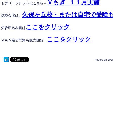
Ｖもぎ １１
月
実施
もぎリーフレットはこちら⇒
久保ヶ丘校・または自宅で受験
試験会場は、
ここをクリック
受験申込み書は
ここをクリック
Ⅴもぎ過去問集も販売開始
Posted on
2020