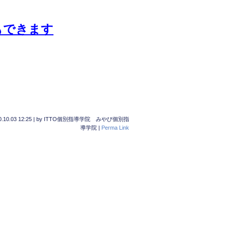
もできます
.10.03 12:25
|
by
ITTO個別指導学院 みやび個別指
導学院
|
Perma Link