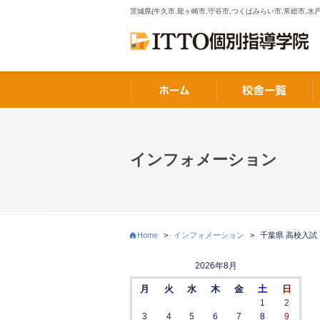
茨城県(牛久市,龍ヶ崎市,守谷市,つくばみらい市,常総市,水戸
インフォメーション
Home
>
インフォメーション
>
千葉県 高校入試
2026年8月
月
火
水
木
金
土
日
1
2
3
4
5
6
7
8
9