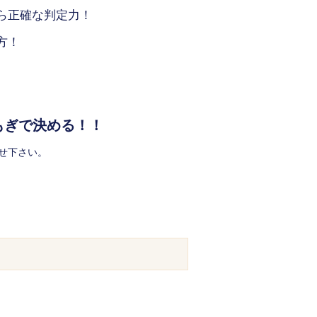
ら正確な判定力！
方！
。
もぎで決める！！
せ下さい。