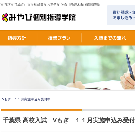
市,那珂市,茨城町） 東京都(町田市,八王子市) 神奈川県(厚木市) 個別指導塾
 Vもぎ １１月実施申込み受付中
千葉県 高校入試 Vもぎ １１月実施申込み受