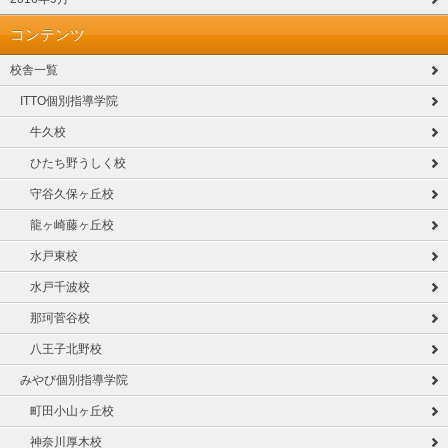
コンテンツ
校舎一覧
ITTO個別指導学院
牛久校
ひたち野うしく校
守谷久保ヶ丘校
龍ヶ崎藤ヶ丘校
水戸東校
水戸千波校
那珂菅谷校
八王子北野校
みやび個別指導学院
町田小山ヶ丘校
神奈川厚木校