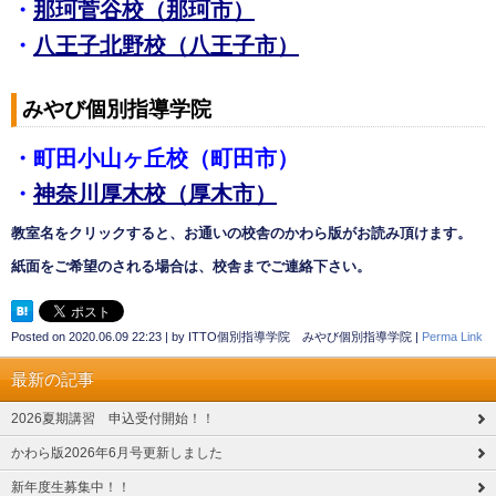
・
那珂菅谷校（那珂市）
・
八王子北野校（八王子市）
みやび個別指導学院
・
町田小山ヶ丘校（町田市）
・
神奈川厚木校（厚木市）
教室名をクリックすると、お通いの校舎の
かわら版がお読み頂けます。
紙面をご希望のされる場合は、校舎までご連絡下さい。
Posted on
2020.06.09 22:23
|
by
ITTO個別指導学院 みやび個別指導学院
|
Perma Link
最新の記事
2026夏期講習 申込受付開始！！
かわら版2026年6月号更新しました
新年度生募集中！！