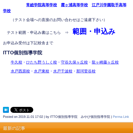
常総学院高等学校
霞ヶ浦高等学校
江戸川学園取手高等
学校
（テスト会場への直接のお問い合わせはご遠慮下さい）
範囲・申込み
テスト範囲・申込み書はこちら ⇒
お申込み受付は下記校舎まで
ITTO個別指導学院
牛久校
・
ひたち野うしく校
・
守谷久保ヶ丘校
・
龍ヶ崎藤ヶ丘校
水戸西原校
・
水戸東校
・
水戸千波校
・
那珂菅谷校
Posted on
2019.11.01 17:02
|
by
ITTO個別指導学院 みやび個別指導学院
|
Perma Link
最新の記事