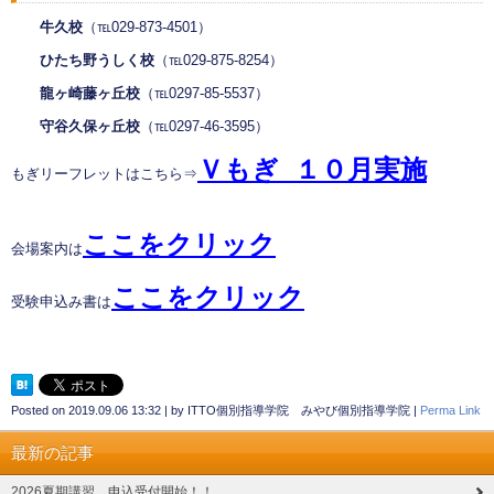
牛久校
（℡029-873-4501）
ひたち野うしく校
（℡029-875-8254）
龍ヶ崎藤ヶ丘校
（℡0297-85-5537）
守谷久保ヶ丘校
（℡0297-46-3595）
Ｖもぎ １０
月
実施
もぎリーフレットはこちら⇒
ここをクリック
会場案内は
ここをクリック
受験申込み書は
Posted on
2019.09.06 13:32
|
by
ITTO個別指導学院 みやび個別指導学院
|
Perma Link
最新の記事
2026夏期講習 申込受付開始！！