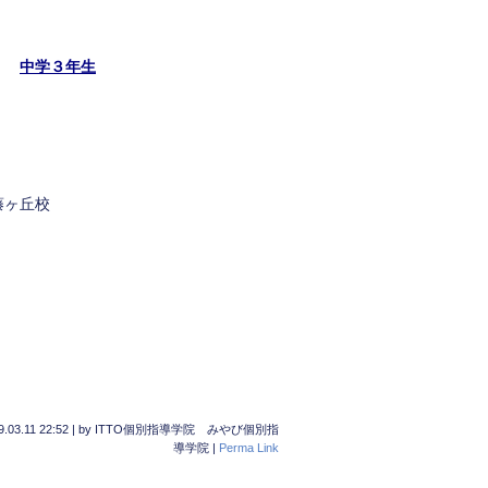
・
中学３年生
ヶ丘校
菅谷校
9.03.11 22:52
|
by
ITTO個別指導学院 みやび個別指
導学院
|
Perma Link