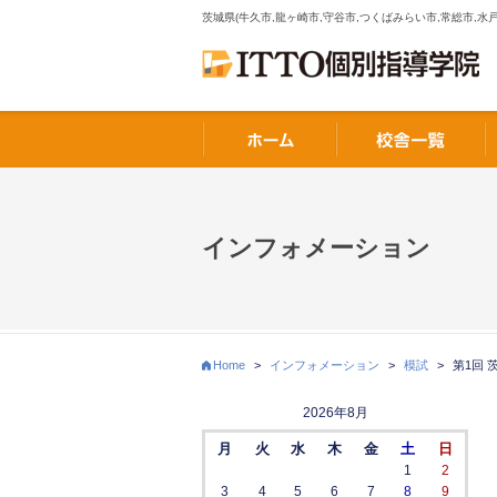
茨城県(牛久市,龍ヶ崎市,守谷市,つくばみらい市,常総市,水戸
インフォメーション
Home
>
インフォメーション
>
模試
>
第1回 
2026年8月
月
火
水
木
金
土
日
1
2
3
4
5
6
7
8
9