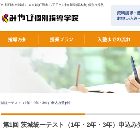
市,那珂市,茨城町） 東京都(町田市,八王子市) 神奈川県(厚木市) 個別指導塾
茨城統一テスト（1年・2年・3年）申込み受付中
第1回 茨城統一テスト（1年・2年・3年）申込み