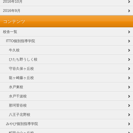
2016年10月
2016年9月
コンテンツ
校舎一覧
ITTO個別指導学院
牛久校
ひたち野うしく校
守谷久保ヶ丘校
龍ヶ崎藤ヶ丘校
水戸東校
水戸千波校
那珂菅谷校
八王子北野校
みやび個別指導学院