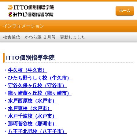
ホーム
インフォメーション
校舎通信 かわら版 ２月号 更新しました
ITTO個別指導学院
・
牛久校（牛久市）
・
ひたち野うしく校（牛久市）
・
守谷久保ヶ丘校（守谷市）
・
龍ヶ崎藤ヶ丘校（龍ヶ崎市）
・
水戸西原校（水戸市）
・
水戸東校（水戸市）
・
水戸千波校（水戸市）
・
那珂菅谷校（那珂市）
・
八王子北野校（八王子市）