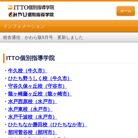
ホーム
インフォメーション
校舎通信 かわら版9月号 更新しました
ITTO個別指導学院
・
牛久校（牛久市）
・
ひたち野うしく校（牛久市）
・
守谷久保ヶ丘校（守谷市）
・
龍ヶ崎藤ヶ丘校（龍ヶ崎市）
・
水戸西原校（水戸市）
・
水戸東校（水戸市）
・
水戸千波校（水戸市）
・
ひたちなか勝田校（ひたちなか市）
・
那珂菅谷校（那珂市）