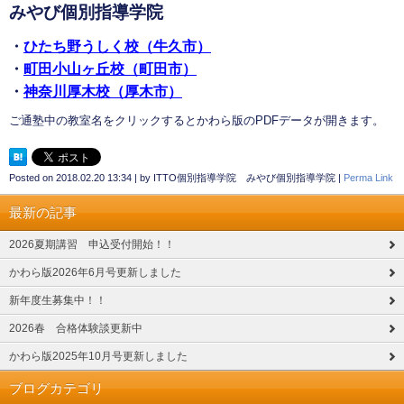
みやび個別指導学院
・
ひたち野うしく校（牛久市）
・
町田小山ヶ丘校（町田市）
・
神奈川厚木校（厚木市）
ご通塾中の教室名をクリックするとかわら版のPDFデータが開きます。
Posted on
2018.02.20 13:34
|
by
ITTO個別指導学院 みやび個別指導学院
|
Perma Link
最新の記事
2026夏期講習 申込受付開始！！
かわら版2026年6月号更新しました
新年度生募集中！！
2026春 合格体験談更新中
かわら版2025年10月号更新しました
ブログカテゴリ