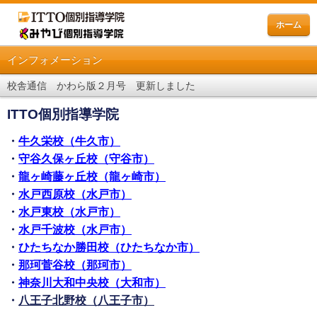
ホーム
インフォメーション
校舎通信 かわら版２月号 更新しました
ITTO個別指導学院
・
牛久栄校（牛久市）
・
守谷久保ヶ丘校（守谷市）
・
龍ヶ崎藤ヶ丘校（龍ヶ崎市）
・
水戸西原校（水戸市）
・
水戸東校（水戸市）
・
水戸千波校（水戸市）
・
ひたちなか勝田校（ひたちなか市）
・
那珂菅谷校（那珂市）
・
神奈川大和中央校（大和市）
・
八王子北野校（八王子市）