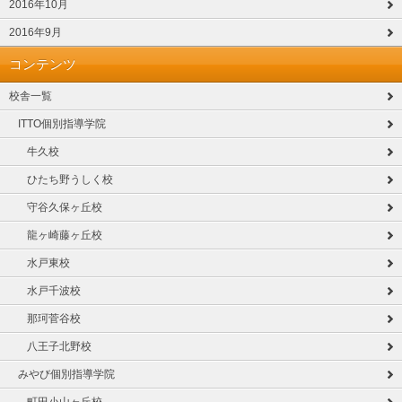
2016年10月
2016年9月
コンテンツ
校舎一覧
ITTO個別指導学院
牛久校
ひたち野うしく校
守谷久保ヶ丘校
龍ヶ崎藤ヶ丘校
水戸東校
水戸千波校
那珂菅谷校
八王子北野校
みやび個別指導学院