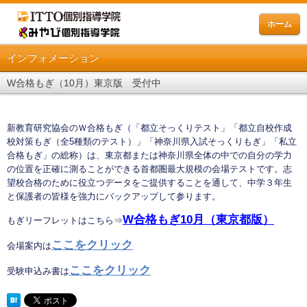
ホーム
インフォメーション
W合格もぎ（10月）東京版 受付中
新教育研究協会のＷ合格もぎ（「都立そっくりテスト」「都立自校作成
校対策もぎ（全5種類のテスト）」「神奈川県入試そっくりもぎ」「私立
合格もぎ」の総称）は、東京都または神奈川県全体の中での自分の学力
の位置を正確に測ることができる首都圏最大規模の会場テストです。志
望校合格のために役立つデータをご提供することを通して、中学３年生
と保護者の皆様を強力にバックアップして参ります。
W合格もぎ10
月（東京都版）
もぎリーフレットはこちら⇒
ここをクリック
会場案内は
ここをクリック
受験申込み書は