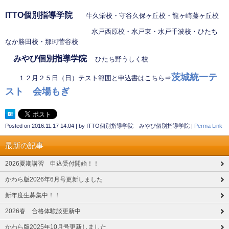
ITTO個別指導学院
牛久栄校・守谷久保ヶ丘校・龍ヶ崎藤ヶ丘校
水戸西原校・水戸東・水戸千波校・ひたち
なか勝田校・那珂菅谷校
みやび個別指導学院
ひたち野うしく校
茨城統一テ
１２月２５日（日）テスト範囲と申込書はこちら⇒
スト 会場もぎ
Posted on
2016.11.17 14:04
|
by
ITTO個別指導学院 みやび個別指導学院
|
Perma Link
最新の記事
2026夏期講習 申込受付開始！！
かわら版2026年6月号更新しました
新年度生募集中！！
2026春 合格体験談更新中
かわら版2025年10月号更新しました