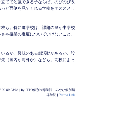
を立てて勉強できる子ならば、のびのび系
ちっと面倒を見てくれる学校をオススメし
学校も。特に進学校は、課題の量が中学校
多さや授業の進度についていけないこと。
。
ているか、興味のある部活動があるか、設
行先（国内か海外か）なども。高校によっ
.09.09 23:34
|
by
ITTO個別指導学院 みやび個別指
導学院
|
Perma Link