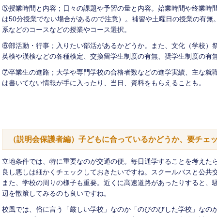
⑤授業時間と内容；日々の課題や予習の量と内容。始業時間や終業時
は50分授業でない場合があるので注意）。補習や土曜日の授業の有無
系などのコースなどの授業やコース選択。
⑥部活動・行事；入りたい部活があるかどうか。また、文化（学校）
英検や漢検などの各種検定、交換留学生制度の有無、奨学生制度の有
⑦卒業生の進路；大学や専門学校の合格者数などの進学実績、主な就
は書いてない情報が手に入ったり、当日、資料をもらえることも。
（説明会保護者編）子どもに合っているかどうか、要チェ
立地条件では、特に重要なのが交通の便。毎日通学することを考えた
良し悪しは細かくチェックしておきたいですね。スクールバスと公共
また、学校の周りの様子も重要。近くに高速道路があったりすると、
辺を散策してみるのも良いですね。
校風では、俗に言う「厳しい学校」なのか「のびのびした学校」なの