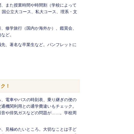
間、また授業時間や時間割（学校によって
。国公立大コース、私大コース、理系・文
祭、修学旅行（国内か海外か）、鑑賞会、
無など。
職先、著名な卒業生など。パンフレットに
ック！
ら、電車やバスの時刻表、乗り継ぎの便の
交通機関利用との通学費違いもチェック。
騒音や排気ガスなどの問題が……。学校周
か、見極めたいところ。大切なことは子ど