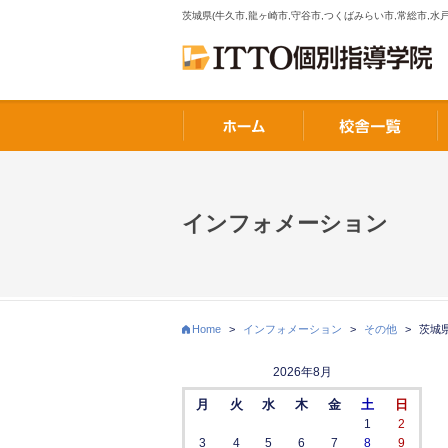
茨城県(牛久市,龍ヶ崎市,守谷市,つくばみらい市,常総市,水戸
インフォメーション
Home
>
インフォメーション
>
その他
>
茨城
2026年8月
月
火
水
木
金
土
日
1
2
3
4
5
6
7
8
9