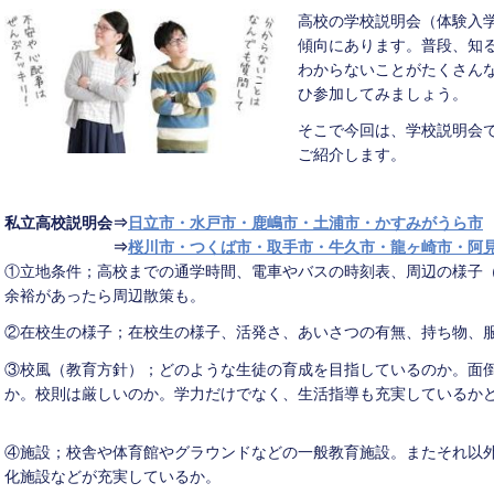
高校の学校説明会（体験入学
傾向にあります。普段、知
わからないことがたくさん
ひ参加してみましょう。
そこで今回は、学校説明会
ご紹介します。
私立高校説明会⇒
日立市・水戸市・鹿嶋市・土浦市・かすみがうら市
⇒
桜川市・つくば市・取手市・牛久市・龍ヶ崎市・阿
①立地条件；高校までの通学時間、電車やバスの時刻表、周辺の様子
余裕があったら周辺散策も。
②在校生の様子；在校生の様子、活発さ、あいさつの有無、持ち物、
③校風（教育方針）；どのような生徒の育成を目指しているのか。面
か。校則は厳しいのか。学力だけでなく、生活指導も充実しているか
④施設；校舎や体育館やグラウンドなどの一般教育施設。またそれ以
化施設などが充実しているか。