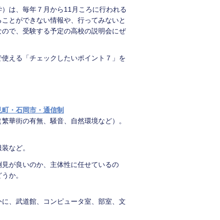
）は、毎年７月から11月ころに行われる
ることができない情報や、行ってみないと
なので、受験する予定の高校の説明会にぜ
で使える「チェックしたいポイント７」を
見町・石岡市・通信制
（繁華街の有無、騒音、自然環境など）。
服装など。
倒見が良いのか、主体性に任せているの
どうか。
外に、武道館、コンピュータ室、部室、文