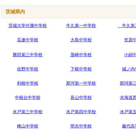
茨城県内
茨城大学付属中学校
牛久第一中学校
牛久第
瓜連中学校
大島中学校
笠原
勝田第三中学校
茎崎中学校
小絹
佐野中学校
下根中学校
城ノ内
利根中学校
那珂第一中学校
那珂第
中根台中学校
長山中学校
水海道
水戸第三中学校
水戸第四中学校
水戸第
峰山中学校
明光中学校
藤代高