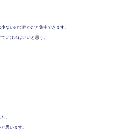
は少ないので静かだと集中できます。
げていければいいと思う。
。
した。
いと思います。