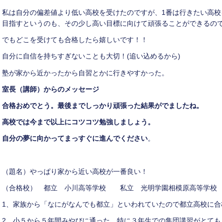
私は自分の偏差値より低い高校を受けたのですが、1番は行きたい高
目指すというのも、その少し高い目標に向けて頑張ることができるの
でもどこを受けても合格したら嬉しいです！！
自分に自信を持ちすぎないことも大切！(追い込めるから)
塾が家から近かったから自習とかに行きやすかった。
室長（講師）からのメッセージ
合格おめでとう。最後までしっかり頑張った結果がでましたね。
高校では今まで以上にコツコツ勉強しましょう。
自分の夢に向かってまっすぐに進んでください
。
（題名）やっぱり家から近い高校が一番良い！
（合格校） 都立 小川高等学校 私立 光明学園相模原高等学校
1、家族から「なにがなんでも都立」といわれていたので都立高校に合
2、小５から５年間みやびに通った。特に３年生での集団講習がとても