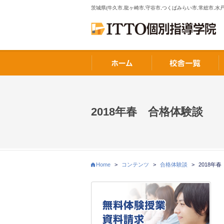
茨城県(牛久市,龍ヶ崎市,守谷市,つくばみらい市,常総市,水戸
2018年春 合格体験談
Home
>
コンテンツ
>
合格体験談
>
2018年