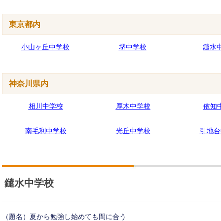
東京都内
小山ヶ丘中学校
堺中学校
鑓水
神奈川県内
相川中学校
厚木中学校
依知
南毛利中学校
光丘中学校
引地台
鑓水中学校
（題名）夏から勉強し始めても間に合う