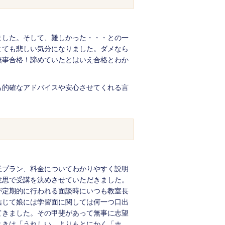
ました。そして、難しかった・・・との一
とても悲しい気分になりました。ダメなら
無事合格！諦めていたとはいえ合格とわか
も的確なアドバイスや安心させてくれる言
）
業プラン、料金についてわかりやすく説明
意思で受講を決めさせていただきました。
が定期的に行われる面談時にいつも教室長
信じて娘には学習面に関しては何一つ口出
てきました。その甲斐があって無事に志望
ときは「うれしい」よりもとにかく「ホ