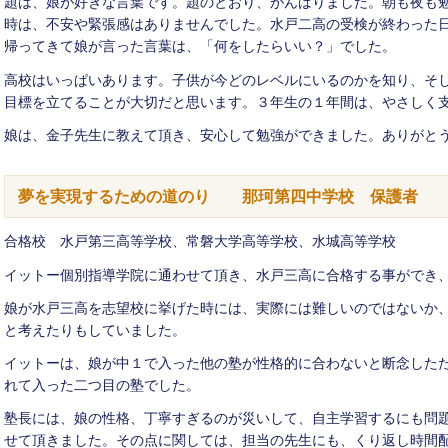
題は、娘が好きな言葉です。題のとおり、がんばりました。朝も夜も
時は、不安や緊張感はありませんでした。水戸二高の受検が終わった
帰ってきて娘が言った言葉は、「何をしたらいい？」でした。
高校はいっぱいあります。子供が今どのレベルにいるのかを知り、そ
目標を立てることが大切だと思います。３年生の１年間は、やさしく
娘は、金子先生に教えて頂き、安心して勉強ができました。ありがと
夢を実現するための道のり 那珂第四中学校
合格校 水戸第三高等学校、常磐大学高等学校、水城高等学校
イットー個別指導学院に通わせて頂き、水戸三高に合格する事ができ
娘が水戸三高を志望校に挙げた時には、実際には難しいのではないか
と考えたりもしていました。
イットーは、娘が中１で入った他の塾が性格的に合わないと断念した
れて入った二つ目の塾でした。
塾長には、娘の性格、丁寧すぎるのが災いして、自主学習するにも問
せて頂きました。その点に関しては、担当の先生にも、くり返し時間