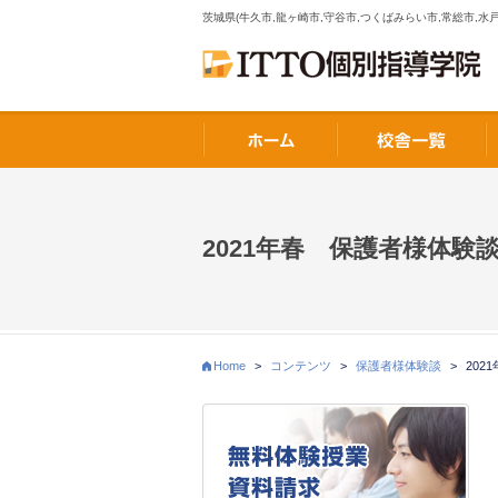
茨城県(牛久市,龍ヶ崎市,守谷市,つくばみらい市,常総市,水戸
2021年春 保護者様体験
Home
>
コンテンツ
>
保護者様体験談
>
202