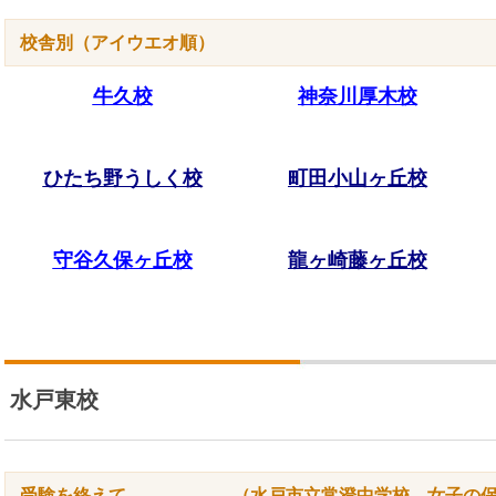
校舎別（アイウエオ順）
牛久校
神奈川厚木校
ひたち野うしく校
町田小山ヶ丘校
守谷久保ヶ丘校
龍ヶ崎藤ヶ丘校
水戸東校
受験を終えて （水戸市立常澄中学校 女子の保